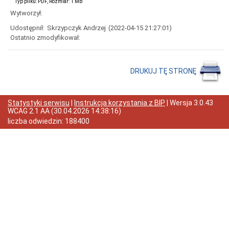
Typ pliku: PDF, Rozmiar: 1 MB
Mapa
strony
Wytworzył:
Raport
Udostępnił:
Skrzypczyk Andrzej
(2022-04-15 21:27:01)
o
Ostatnio zmodyfikował:
stanie
dostępności
Sprawozdania
finansowe
DRUKUJ TĘ STRONĘ
Sprawozdanie
finansowe
za
Statystyki serwisu
|
Instrukcja korzystania z BIP
| Wersja
3.0.43
rok
WCAG 2.1 AA
(
30.04.2026 14:38:16
)
2025
liczba odwiedzin:
188400
Sprawozdanie
finansowe
za
rok
2024
Sprawozdanie
finansowe
za
rok
2023
Sprawozdanie
finansowe