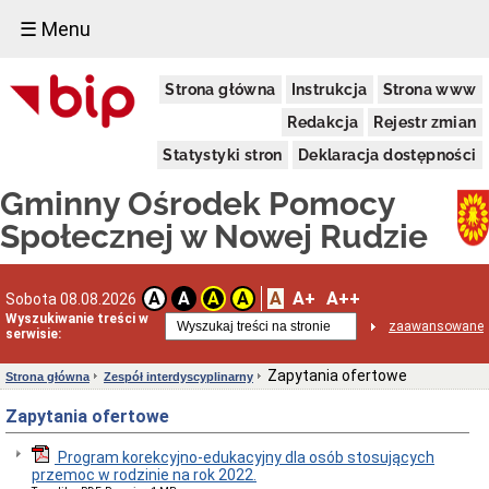
☰ Menu
Informacje
Strona główna
Instrukcja
Strona www
ogólne
Dane
Redakcja
Rejestr zmian
teleadresowe
i
Statystyki stron
Deklaracja dostępności
godziny
urzędowania
Gminny Ośrodek Pomocy
Rejonizacja
Społecznej w Nowej Rudzie
Status
prawny
Kadra
A
A+
A++
A
A
A
A
Sobota 08.08.2026
Zasady
Wyszukiwanie treści w
zaawansowane
funkcjonowania
serwisie:
GOPS
Zakres
Zapytania ofertowe
Strona główna
Zespół interdyscyplinarny
działalności
i
Zapytania ofertowe
kompetencje
GOPS
Program korekcyjno-edukacyjny dla osób stosujących
Kontrole
przemoc w rodzinie na rok 2022.