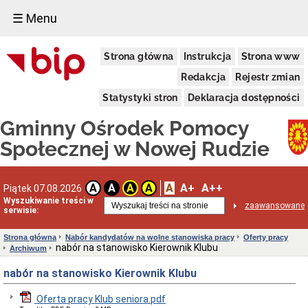
☰ Menu
Informacje
Strona główna
Instrukcja
Strona www
ogólne
Dane
Redakcja
Rejestr zmian
teleadresowe
i
Statystyki stron
Deklaracja dostępności
godziny
urzędowania
Gminny Ośrodek Pomocy
Rejonizacja
Społecznej w Nowej Rudzie
Status
prawny
Kadra
A
A+
A++
A
A
A
A
Piątek 07.08.2026
Zasady
Wyszukiwanie treści w
zaawansowane
funkcjonowania
serwisie:
GOPS
Zakres
Strona główna
Nabór kandydatów na wolne stanowiska pracy
Oferty pracy
działalności
nabór na stanowisko Kierownik Klubu
Archiwum
i
kompetencje
nabór na stanowisko Kierownik Klubu
GOPS
Kontrole
Oferta pracy Klub seniora.pdf