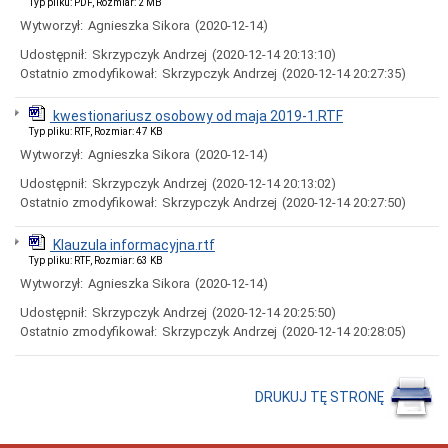
Typ pliku: PDF, Rozmiar: 2 MB
Mapa
strony
Wytworzył:
Agnieszka Sikora
(2020-12-14)
Raport
Udostępnił:
Skrzypczyk Andrzej
(2020-12-14 20:13:10)
o
Ostatnio zmodyfikował:
Skrzypczyk Andrzej
(2020-12-14 20:27:35)
stanie
dostępności
kwestionariusz osobowy od maja 2019-1.RTF
Sprawozdania
finansowe
Typ pliku: RTF, Rozmiar: 47 KB
Wytworzył:
Agnieszka Sikora
(2020-12-14)
Sprawozdanie
finansowe
Udostępnił:
Skrzypczyk Andrzej
(2020-12-14 20:13:02)
za
Ostatnio zmodyfikował:
Skrzypczyk Andrzej
(2020-12-14 20:27:50)
rok
2025
Sprawozdanie
Klauzula informacyjna.rtf
finansowe
Typ pliku: RTF, Rozmiar: 63 KB
za
Wytworzył:
Agnieszka Sikora
(2020-12-14)
rok
2024
Udostępnił:
Skrzypczyk Andrzej
(2020-12-14 20:25:50)
Sprawozdanie
Ostatnio zmodyfikował:
Skrzypczyk Andrzej
(2020-12-14 20:28:05)
finansowe
za
rok
2023
DRUKUJ TĘ STRONĘ
Sprawozdanie
finansowe